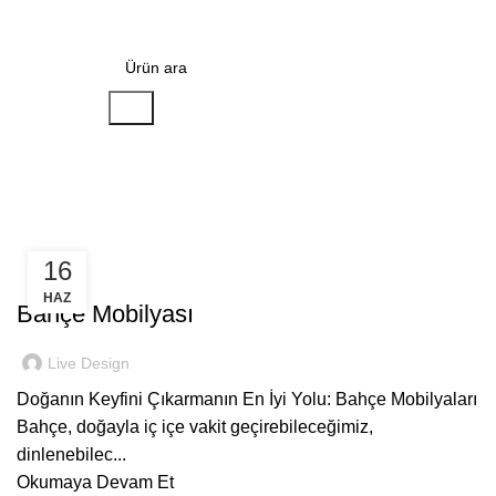
Menu
0
₺
Ara
Bahçe Mobilyası
16
BAHÇE MOBILYASI
HAZ
Bahçe Mobilyası
Live Design
Doğanın Keyfini Çıkarmanın En İyi Yolu: Bahçe Mobilyaları
Bahçe, doğayla iç içe vakit geçirebileceğimiz,
dinlenebilec...
Okumaya Devam Et