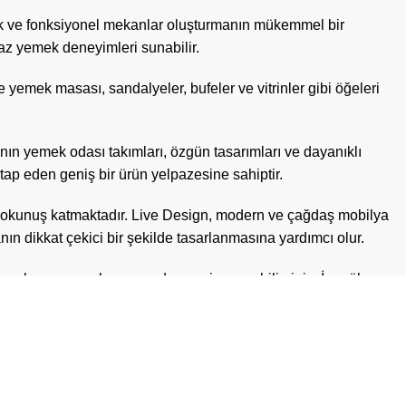
z, şık ve fonksiyonel mekanlar oluşturmanın mükemmel bir
lmaz yemek deneyimleri sunabilir.
 yemek masası, sandalyeler, bufeler ve vitrinler gibi öğeleri
ı’nın yemek odası takımları, özgün tasarımları ve dayanıklı
tap eden geniş bir ürün yelpazesine sahiptir.
ir dokunuş katmaktadır. Live Design, modern ve çağdaş mobilya
çanın dikkat çekici bir şekilde tasarlanmasına yardımcı olur.
tasarlanan masalar arasından seçim yapabilirsiniz. İnegöl
p masalar, doğal ve sıcak bir atmosfer yaratırken, cam masalar
ası takımları için ürettiği sandalyeler, konforlu ve
seçim yapabilirsiniz. Live Design’in tasarım dokunuşlarıyla,