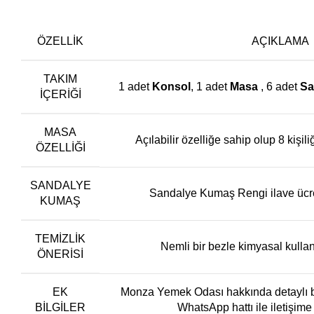
ÖZELLİK
AÇIKLAMA
TAKIM
1 adet
Konsol
, 1 adet
Masa
, 6 adet
Sa
İÇERIĞI
MASA
Açılabilir özelliğe sahip olup 8 kişi
ÖZELLIĞI
SANDALYE
Sandalye Kumaş Rengi ilave ücret
KUMAŞ
TEMIZLIK
Nemli bir bezle kimyasal kullan
ÖNERISI
EK
Monza Yemek Odası hakkında detaylı bi
BILGILER
WhatsApp hattı ile iletişime 