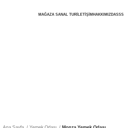
MAĞAZA SANAL TUR
İLETIŞIM
HAKKIMIZDA
SSS
Ana Sayfa
Yemek Odası
Monza Yemek Odası