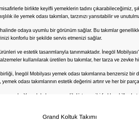
 misafirlerle birlikte keyifli yemeklerin tadını çıkarabileceğimi
nışlılık ile yemek odası takımları, tarzınızı yansıtabilir ve unutu
 halinde odaya uyumlu bir görünüm sağlar. Bu takımlar genellikle
izi konforlu bir şekilde servis etmenizi sağlar.
 ürünleri ve estetik tasarımlarıyla tanınmaktadır. İnegöl Mobilyas
lzemeler kullanılarak üretilen bu takımlar, her tarza ve zevke hi
 işbirliği, İnegöl Mobilyası yemek odası takımlarına benzersiz b
le, yemek odası takımlarının estetik değerini artırır ve her bir par
çasıdır. Yuvarlak, kare veya dikdörtgen gibi farklı şekillerde 
, özgün tasarımları ve kaliteli malzemeleriyle dikkat çeker. Ahşa
Grand Koltuk Takımı
n sandalyeler de büyük önem taşır. İnegöl Mobilyası’nın yemek od
kumaş gibi farklı malzemelerden yapılmış sandalyeler arasından 