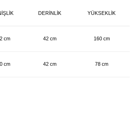
IŞLIK
DERINLIK
YÜKSEKLIK
2 cm
42 cm
160 cm
0 cm
42 cm
78 cm