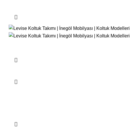
kapaklı vitrinler, zarif şamdanlar veya özel seramik koleksiyonl
Yemek odası takımlarının seçiminde, odanın boyutu ve tarzı d
tarzda olanlar, rustik ve doğal ahşap detaylara sahip olanlar, m
takımını seçme imkanına sahip olursunuz.
Kalite ve dayanıklılık da yemek odası takımlarının seçiminde ö
yaratıcı fikirleri ve özgün tasarımlarıyla öne çıkar. Bu birle
Yemek odası takımları, evinize misafirperver bir atmosfer katar.
İnegöl Mobilyası ve Live Design işbirliğiyle üretilen yemek oda
Sonuç olarak, yemek odası takımları estetik açıdan çekici, kull
Design’in yenilikçi tasarım anlayışıyla üretilen yemek odası 
yaşayabilir, evinizi estetik açıdan tamamlayabilir ve konukları
Daha Fazla Göster