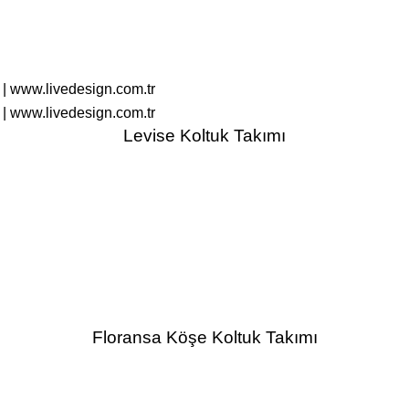
arınızı sergilemek için idealdir.
a göz önünde bulundurulmalıdır. İnegöl Mobilyası ve Live Design
inimalist ve şık tasarımlar gibi farklı seçenekler bulunur. Bu say
nemli faktörlerdir. İnegöl Mobilyası, uzun yıllara dayanan deney
Levise Koltuk Takımı
şim, yemek odası takımlarının uzun ömürlü kullanımını ve günlük y
 Aile ve arkadaşlarınızla bir araya gelerek keyifli yemekler yiyebi
sı takımları, bu özel anları daha da özel kılarak sıcak bir ortam 
anışlı ve kaliteli mobilyalar arayanların tercihi olmalıdır. İnegö
takımları, evinize şıklık, konfor ve işlevsellik katmanın mükemm
nıza hoş bir atmosfer sunabilirsiniz.
Floransa Köşe Koltuk Takımı