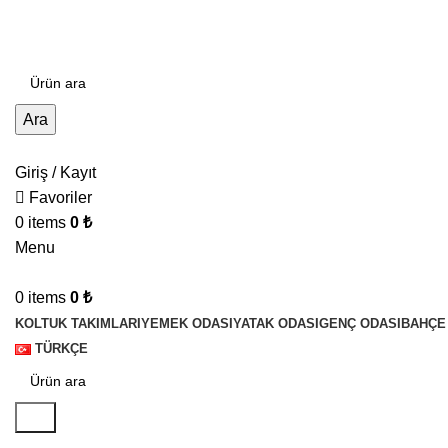
Hayallerinizin Kalite ile Buluştuğu Nokta
Ara
Giriş / Kayıt
Favoriler
0
items
0
₺
Menu
0
items
0
₺
KOLTUK TAKIMLARI
YEMEK ODASI
YATAK ODASI
GENÇ ODASI
BAHÇE
TÜRKÇE
Ara