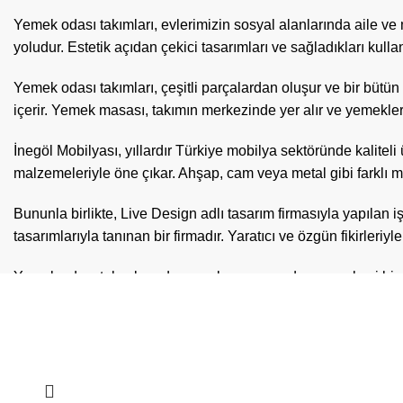
Yemek odası takımları
, evlerimizin sosyal alanlarında aile ve
yoludur. Estetik açıdan çekici tasarımları ve sağladıkları kulla
Yemek odası takımları, çeşitli parçalardan oluşur ve bir bütün
içerir. Yemek masası, takımın merkezinde yer alır ve yemeklerin
İnegöl Mobilyası, yıllardır Türkiye mobilya sektöründe kaliteli
malzemeleriyle öne çıkar. Ahşap, cam veya metal gibi farklı ma
Bununla birlikte, Live Design adlı tasarım firmasıyla yapılan
tasarımlarıyla tanınan bir firmadır. Yaratıcı ve özgün fikirleriy
İlgili ürünler
Yemek odası takımlarında yemek masası, odanın merkezi bir par
Mobilyası ve
Live Design
işbirliğiyle üretilen yemek masaları
ise modern ve şık bir görünüm sunar.
Yemek masasının yanı sıra, yemek odası takımlarında kullanıla
ergonomik yapılarıyla öne çıkar. Ahşap, metal veya kapitone 