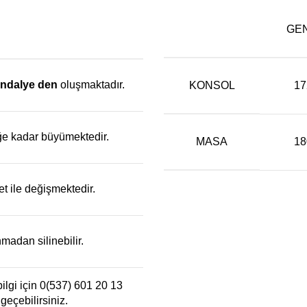
GEN
ndalye den
oluşmaktadır.
KONSOL
17
liğe kadar büyümektedir.
MASA
18
 ile değişmektedir.
madan silinebilir.
lgi için 0(537) 601 20 13
geçebilirsiniz.