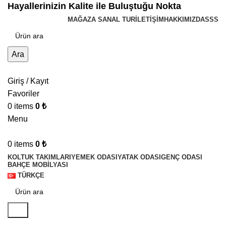
Hayallerinizin Kalite ile Buluştuğu Nokta
MAĞAZA SANAL TUR
İLETIŞIM
HAKKIMIZDA
SSS
Ara
Giriş / Kayıt
Favoriler
0
items
0
₺
Menu
0
items
0
₺
KOLTUK TAKIMLARI
YEMEK ODASI
YATAK ODASI
GENÇ ODASI
BAHÇE MOBILYASI
TÜRKÇE
Ara