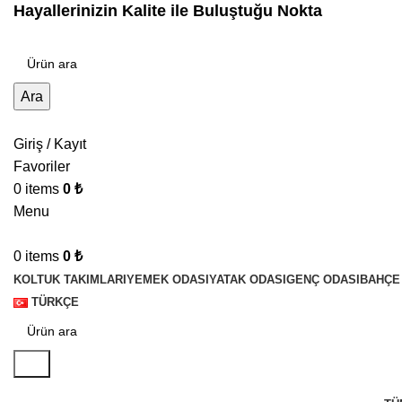
Hayallerinizin Kalite ile Buluştuğu Nokta
Ara
Giriş / Kayıt
Favoriler
0
items
0
₺
Menu
0
items
0
₺
KOLTUK TAKIMLARI
YEMEK ODASI
YATAK ODASI
GENÇ ODASI
BAHÇE
TÜRKÇE
Ara
Deri koltuk takımı