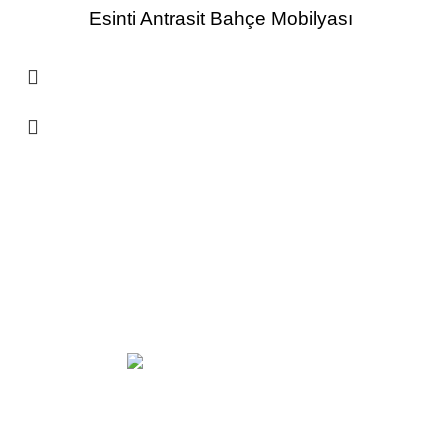
Esinti Antrasit Bahçe Mobilyası
İki Yıl Garanti
Hizmet kalitemize özen gösteriyoruz ve