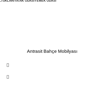
LTUKLARI
YATAK ODASI
YEMEK ODASI
Antrasit Bahçe Mobilyası