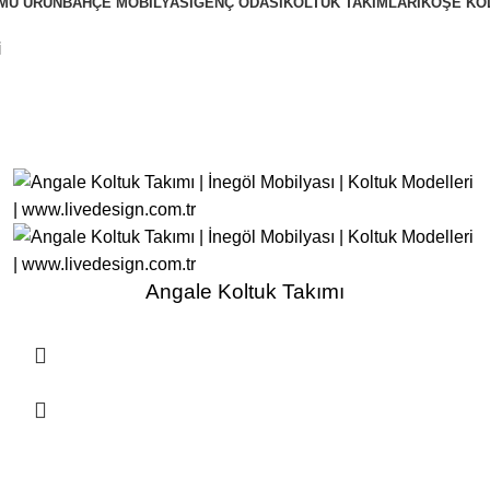
MÜ
ÜRÜN
BAHÇE MOBILYASI
GENÇ ODASI
KOLTUK TAKIMLARI
KÖŞE KO
i
Angale Koltuk Takımı